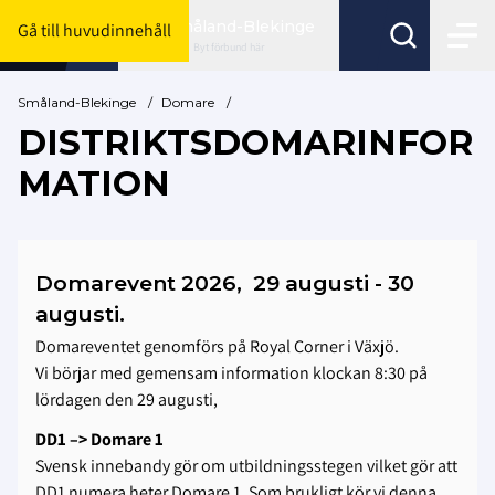
Småland-Blekinge
Gå till huvudinnehåll
Byt förbund här
Småland-Blekinge
/
Domare
/
DISTRIKTSDOMARINFOR
MATION
Domarevent 2026, 29 augusti - 30
augusti.
Domareventet genomförs på Royal Corner i Växjö.
Vi börjar med gemensam information klockan 8:30 på
lördagen den 29 augusti,
DD1 –> Domare 1
Svensk innebandy gör om utbildningsstegen vilket gör att
DD1 numera heter Domare 1. Som brukligt kör vi denna