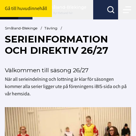
Småland-Blekinge
Gå till huvudinnehåll
Byt förbund här
Småland-Blekinge
/
Tävling
/
SERIEINFORMATION
OCH DIREKTIV 26/27
Välkommen till säsong 26/27
När all serieindelning och lottning är klar för säsongen
kommer alla serier ligger ute på föreningens iBIS-sida och på
vår hemsida.