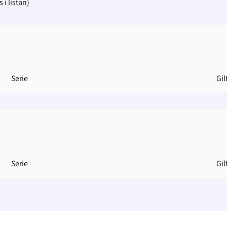
 i listan)
Serie
Gilt
Serie
Gilt