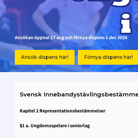
Ansökan öppnar 17 aug och förnya dispens 1 dec 2026
Ansök dispens här!
Förnya dispens här!
Svensk Innebandystävlingsbestämme
Kapitel 2 Representationsbestämmelser
§1 a. Ungdomsspelare i seniorlag