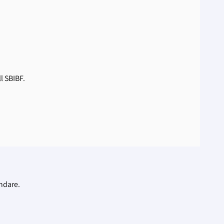
l SBIBF.
ndare.