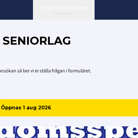
Småland-Blekinge
Byt förbund här
 SENIORLAG
sökan så ber vi er ställa frågan i formuläret.
) Öppnas 1 aug 2026