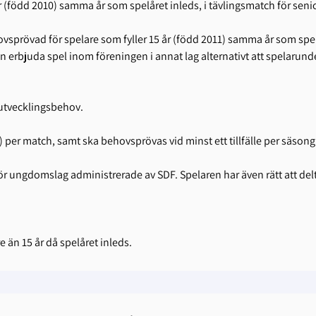
 (född 2010) samma år som spelåret inleds, i tävlingsmatch för senio
hovsprövad för spelare som fyller 15 år (född 2011) samma år som spel
erbjuda spel inom föreningen i annat lag alternativt att spelarunder
/utvecklingsbehov.
(3) per match, samt ska behovsprövas vid minst ett tillfälle per sä
l för ungdomslag administrerade av SDF. Spelaren har även rätt att d
e än 15 år då spelåret inleds.