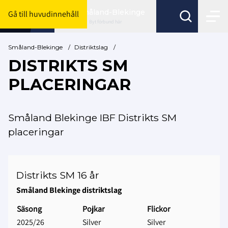
Småland-Blekinge
Gå till huvudinnehåll
Byt förbund här
Småland-Blekinge
/
Distriktslag
/
DISTRIKTS SM
PLACERINGAR
Småland Blekinge IBF Distrikts SM
placeringar
Distrikts SM 16 år
Småland Blekinge distriktslag
Säsong
Pojkar
Flickor
2025/26
Silver
Silver