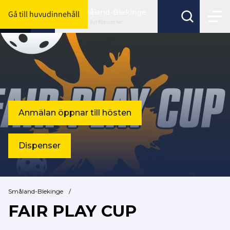
Småland-Blekinge
Gå till huvudinnehåll
Byt förbund här
Anmälan öppnar till hösten
Dispenser
Småland-Blekinge
/
FAIR PLAY CUP