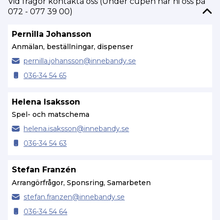
Vid frågor kontakta oss (Under cupen når ni oss på
072 - 077 39 00)
Pernilla Johansson
Anmälan, beställningar, dispenser
pernilla.
johansson@
innebandy.se
036-34 54 65
Helena Isaksson
Spel- och matschema
helena.
isaksson@
innebandy.se
036-34 54 63
Stefan Franzén
Arrangörfrågor, Sponsring, Samarbeten
stefan.
franzen@
innebandy.se
036-34 54 64