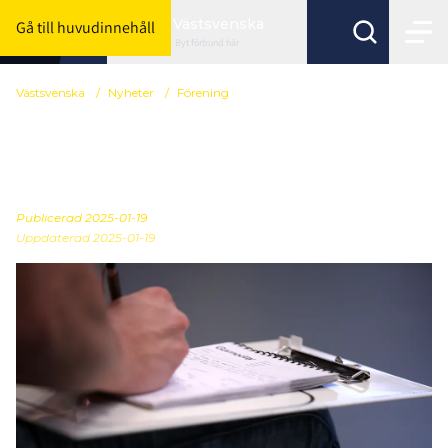
Västsvenska
Gå till huvudinnehåll
Byt förbund här
Västsvenska
/
Nyheter
/
Förening
Information om
SportAdmin
Publicerad
2025-01-19
Uppdaterad 2025-01-19