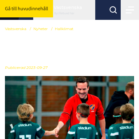
Västsvenska
Gå till huvudinnehåll
Byt förbund här
Västsvenska
/
Nyheter
/
Hallklimat
Inför seriestarten -
matchrutiner
Publicerad
2023-09-27