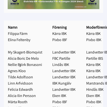
Namn
Förening
Moderföreni
Filippa Färm
Kärra IBK
Kärra IBK
Elina Feltenby
Pixbo IBF
Pixbo IBK
My Skagert-Blomqvist
Landvetter IBK
Landvetter I
Alicia Boric De Melo
FBC Partille
Partille IBS
Nellie Björk Bonasoni
Lindås IBK
Kärra IBK
Agnes Kloo
Landvetter IBK
Kärra IBK
Tilde Adolfsson
Landvetter IBK
Landvetter I
Linn Arfvidsson
IBK Kungälv
Marstrands I
Felicia Edwardh
Landvetter IBK
Hindås IBK
Alicia Ilin Persson
Eken IBK
Eken IBK
Märta Rooth
Pixbo IBF
Pixbo IBK