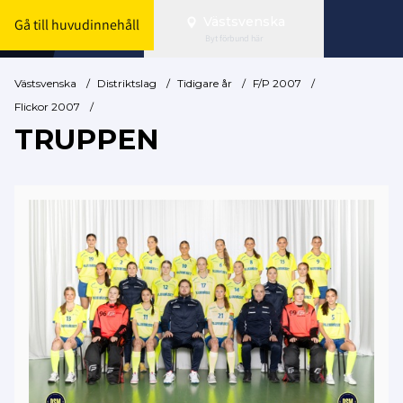
Västsvenska
Gå till huvudinnehåll
Byt förbund här
Västsvenska
/
Distriktslag
/
Tidigare år
/
F/P 2007
/
Flickor 2007
/
TRUPPEN