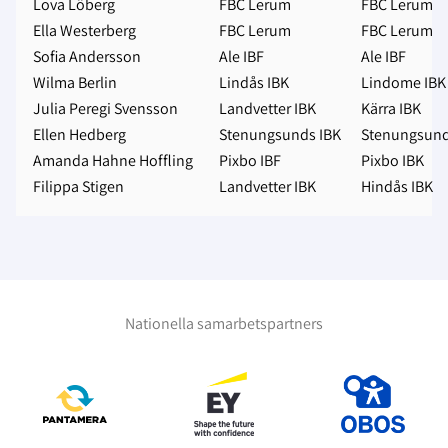
Lova Löberg
FBC Lerum
FBC Lerum
Ella Westerberg
FBC Lerum
FBC Lerum
Sofia Andersson
Ale IBF
Ale IBF
Wilma Berlin
Lindås IBK
Lindome IBK
Julia Peregi Svensson
Landvetter IBK
Kärra IBK
Ellen Hedberg
Stenungsunds IBK
Stenungsund
Amanda Hahne Hoffling
Pixbo IBF
Pixbo IBK
Filippa Stigen
Landvetter IBK
Hindås IBK
Nationella samarbetspartners