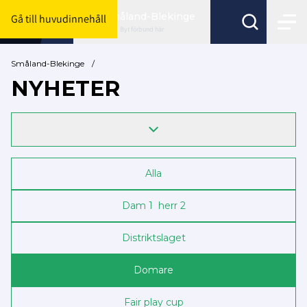
Småland-Blekinge
Gå till huvudinnehåll
Byt förbund här
Småland-Blekinge
/
NYHETER
Alla
Dam 1 ­ herr 2
Distriktslaget
Domare
Fair play cup