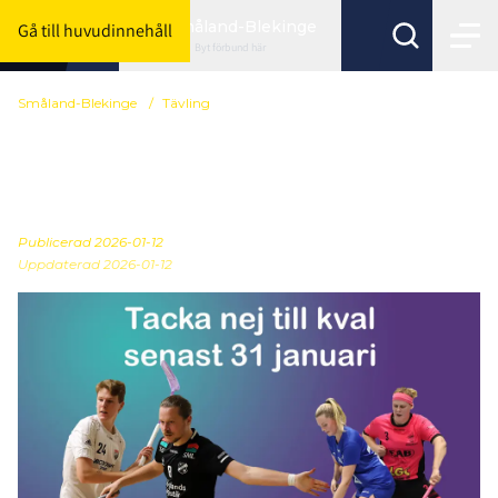
Småland-Blekinge
Gå till huvudinnehåll
Byt förbund här
Småland-Blekinge
/
Tävling
Tacka nej till kval senast
31 januari
Publicerad
2026-01-12
Uppdaterad 2026-01-12