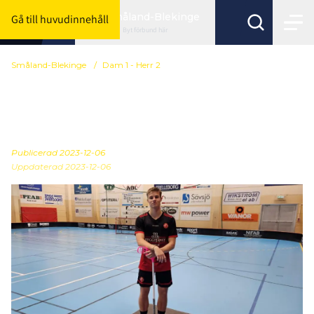
Småland-Blekinge
Gå till huvudinnehåll
Byt förbund här
Småland-Blekinge
/
Dam 1 - Herr 2
Pendlar för ny utmaning:
”Kul att testa på”
Publicerad
2023-12-06
Uppdaterad 2023-12-06