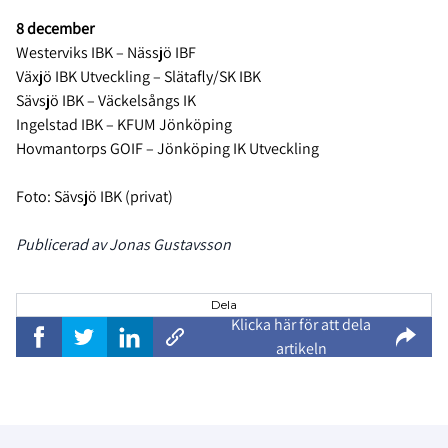
8 december
Westerviks IBK – Nässjö IBF
Växjö IBK Utveckling – Slätafly/SK IBK
Sävsjö IBK – Väckelsångs IK
Ingelstad IBK – KFUM Jönköping
Hovmantorps GOIF – Jönköping IK Utveckling
Foto: Sävsjö IBK (privat)
Publicerad av Jonas Gustavsson
Dela
Klicka här för att dela
artikeln