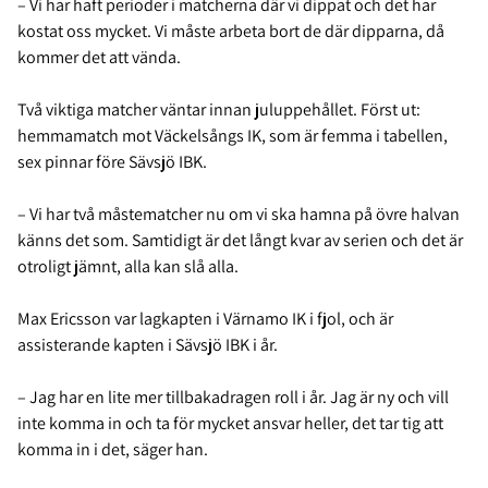
– Vi har haft perioder i matcherna där vi dippat och det har
kostat oss mycket. Vi måste arbeta bort de där dipparna, då
kommer det att vända.
Två viktiga matcher väntar innan juluppehållet. Först ut:
hemmamatch mot Väckelsångs IK, som är femma i tabellen,
sex pinnar före Sävsjö IBK.
– Vi har två måstematcher nu om vi ska hamna på övre halvan
känns det som. Samtidigt är det långt kvar av serien och det är
otroligt jämnt, alla kan slå alla.
Max Ericsson var lagkapten i Värnamo IK i fjol, och är
assisterande kapten i Sävsjö IBK i år.
– Jag har en lite mer tillbakadragen roll i år. Jag är ny och vill
inte komma in och ta för mycket ansvar heller, det tar tig att
komma in i det, säger han.