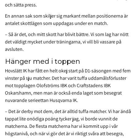
och sätta press.
En annan sak som skiljer sig markant mellan positionerna är
antalet skottlägen som uppdagas under en match.
– Så är det, och mitt skott har blivit bättre. Vi som lag har nött
det väldigt mycket under träningarna, vi vill bli vassare på
avsluten.
Hänger med i toppen
Hovslätt IK har fått en helt okej start på D1-säsongen med fem
vinster på sju matcher. Det har varit tuffa uddamålsförluster
mot topplagen Olofströms IBK och Craftstadens IBK
Oskarshamn, men man är också enda laget som besegrat
nuvarande serieettan Husqvarna IK.
– Det är derby mot dem, det är alltid tuffa matcher. Vi har ändå
tappat lite onödiga poäng tycker jag, vi borde vunnit de
matcherna. De flesta matcherna har vi kommit upp i vår
högstanivå, och när vi gör det är vi riktigt svåra att besegra,