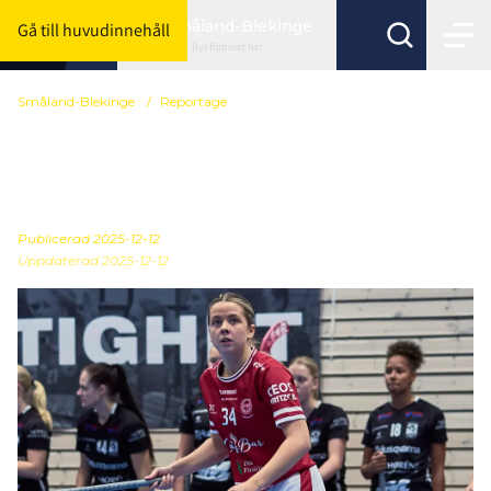
Småland-Blekinge
Gå till huvudinnehåll
Byt förbund här
Småland-Blekinge
/
Reportage
Har en fin målsvit: "Blivit
mer bekväm"
Publicerad
2025-12-12
Uppdaterad 2025-12-12