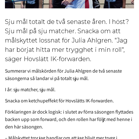
Sju mål totalt de två senaste åren. I höst?
Sju mål på sju matcher. Snacka om att
målskyttet lossnat för Julia Ahlgren. "Jag
har börjat hitta mer trygghet i min roll",
säger Hovslätt IK-forwarden.
Summerar vi målskörden för Julia Ahlgren de två senaste
säsongerna så landar vi på totalt sju mål.
I år: sju matcher, sju mål.
Snacka om ketchupeffekt för Hovslätts IK-forwarden.
Förklaringen är dock logisk: i slutet av förra säsongen flyttades
backen upp som forward, och den rollen har följt med henne i
den här säsongen.
– Målskyttet tror jag handlar om att jag blivit mer trygg i