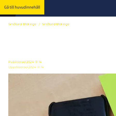
Gå till huvudinnehåll
Småland-Blekinge
/
Småland Blekinge
Domaransvari
Publicerad
2024-11-14
Uppdaterad 2024-11-14