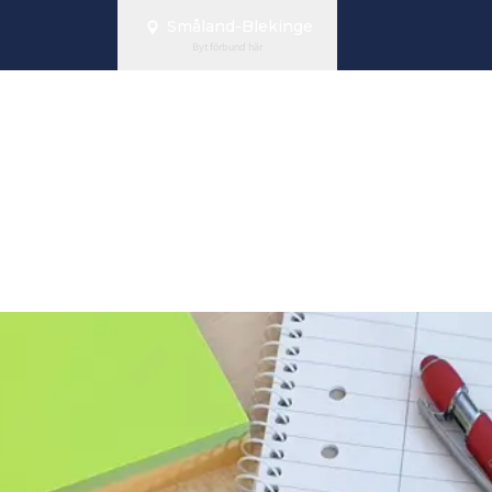
Småland-Blekinge
Byt förbund här
g i förening