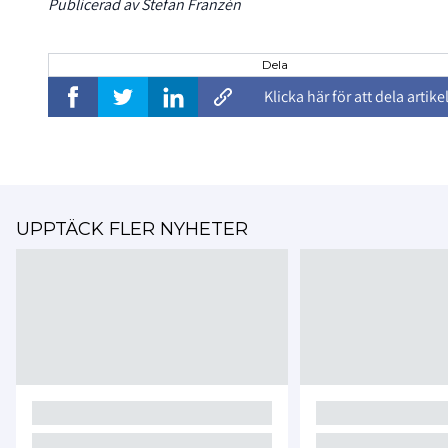
Publicerad av Stefan Franzén
Dela
Klicka här för att dela artike
UPPTÄCK FLER NYHETER