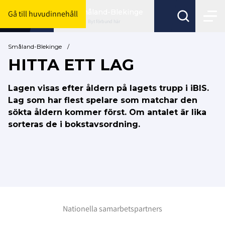
Småland-Blekinge
Gå till huvudinnehåll
Byt förbund här
Småland-Blekinge
/
HITTA ETT LAG
Lagen visas efter åldern på lagets trupp i iBIS.
Lag som har flest spelare som matchar den
sökta åldern kommer först. Om antalet är lika
sorteras de i bokstavsordning.
Nationella samarbetspartners