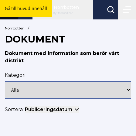
Norrbotten
Gå till huvudinnehåll
Byt förbund här
Norrbotten
/
DOKUMENT
Dokument med information som berör vårt
distrikt
Kategori
Sortera:
Publiceringsdatum