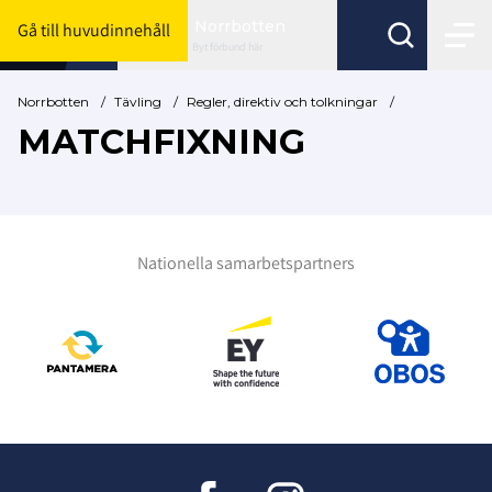
Norrbotten
Gå till huvudinnehåll
Byt förbund här
Norrbotten
/
Tävling
/
Regler, direktiv och tolkningar
/
MATCHFIXNING
Nationella samarbetspartners