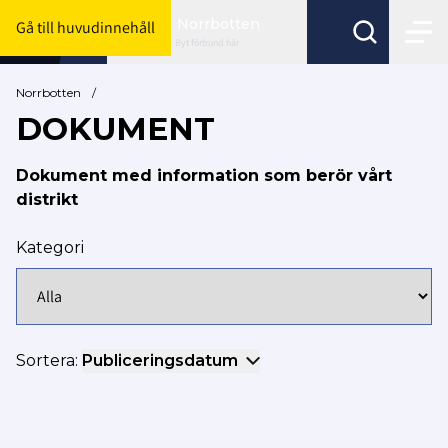
Norrbotten
Gå till huvudinnehåll
Byt förbund här
Norrbotten
/
DOKUMENT
Dokument med information som berör vårt
distrikt
Kategori
Sortera:
Publiceringsdatum