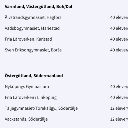
Värmland, Västergötland, Boh/Dal
Älvstrandsgymnasiet, Hagfors
40 elever
Vadsbogymnasiet, Mariestad
40 elever
Fria Läroverken, Karlstad
40 elever
Sven Eriksongymnasiet, Borås
40 elever/
Östergötland, Södermanland
Nyköpings Gymnasium
40 elever
Fria Läroverken i Linköping
40 elever
Täljegymnasiet/Torekällgy., Södertälje
12 eleve
Vackstanäs, Södertälje
12 elever