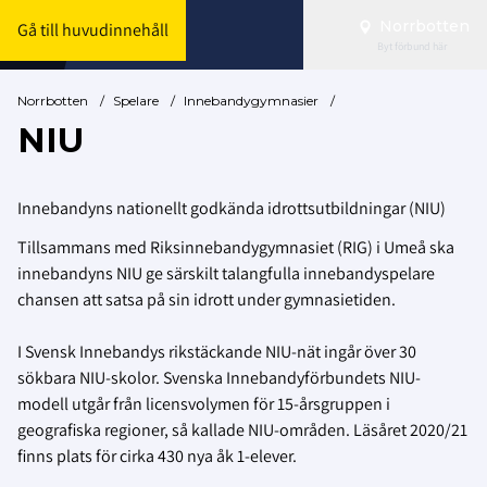
Norrbotten
Gå till huvudinnehåll
Byt förbund här
Norrbotten
/
Spelare
/
Innebandygymnasier
/
NIU
Innebandyns nationellt godkända idrottsutbildningar (NIU)
Tillsammans med Riksinnebandygymnasiet (RIG) i Umeå ska
innebandyns NIU ge särskilt talangfulla innebandyspelare
chansen att satsa på sin idrott under gymnasietiden.
I Svensk Innebandys rikstäckande NIU-nät ingår över 30
sökbara NIU-skolor. Svenska Innebandyförbundets NIU-
modell utgår från licensvolymen för 15-årsgruppen i
geografiska regioner, så kallade NIU-områden. Läsåret 2020/21
finns plats för cirka 430 nya åk 1-elever.