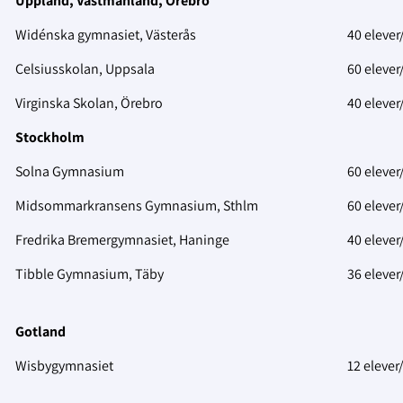
Uppland, Västmanland, Örebro
Widénska gymnasiet, Västerås
40 elever
Celsiusskolan, Uppsala
60 elever
Virginska Skolan, Örebro
40 elever
Stockholm
Solna Gymnasium
60 elever
Midsommarkransens Gymnasium, Sthlm
60 elever
Fredrika Bremergymnasiet, Haninge
40 elever
Tibble Gymnasium, Täby
36 elever
Gotland
Wisbygymnasiet
12 elever