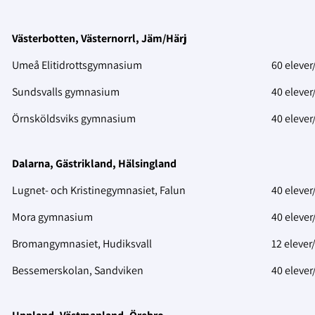
Västerbotten, Västernorrl, Jäm/Härj
Umeå Elitidrottsgymnasium
60 elever
Sundsvalls gymnasium
40 elever
Örnsköldsviks gymnasium
40 elever/
Dalarna, Gästrikland, Hälsingland
Lugnet- och Kristinegymnasiet, Falun
40 elever/
Mora gymnasium
40 elever
Bromangymnasiet, Hudiksvall
12 elever
Bessemerskolan, Sandviken
40 elever