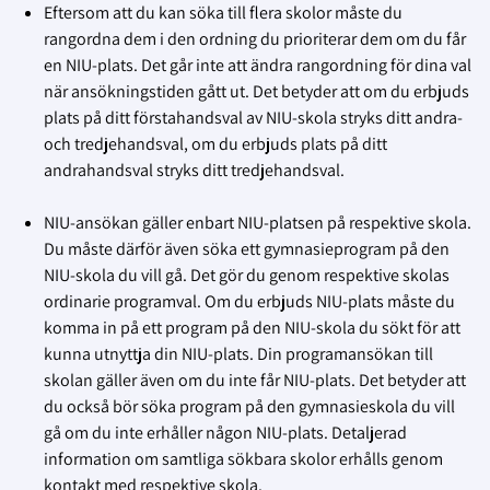
Eftersom att du kan söka till flera skolor måste du
rangordna dem i den ordning du prioriterar dem om du får
en NIU-plats. Det går inte att ändra rangordning för dina val
när ansökningstiden gått ut. Det betyder att om du erbjuds
plats på ditt förstahandsval av NIU-skola stryks ditt andra-
och tredjehandsval, om du erbjuds plats på ditt
andrahandsval stryks ditt tredjehandsval.
NIU-ansökan gäller enbart NIU-platsen på respektive skola.
Du måste därför även söka ett gymnasieprogram på den
NIU-skola du vill gå. Det gör du genom respektive skolas
ordinarie programval. Om du erbjuds NIU-plats måste du
komma in på ett program på den NIU-skola du sökt för att
kunna utnyttja din NIU-plats. Din programansökan till
skolan gäller även om du inte får NIU-plats. Det betyder att
du också bör söka program på den gymnasieskola du vill
gå om du inte erhåller någon NIU-plats. Detaljerad
information om samtliga sökbara skolor erhålls genom
kontakt med respektive skola.