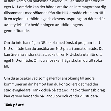
är hård kamp om platserna. Söker du till en skola utanför ditt
eget NIU-område kan det hända att skolan inte rangordnar dig
tillsammans med sökande från rätt NIU-område eftersom NIU
är en regional utbildning och elevens ursprungsort därmed är
av betydelse för bedömningen av utbildningens
genomförande.
Om du inte har någon NIU-skola med önskat program i ditt
NIU-område kan du ansöka om NIU-plats i annat område. Du
kan även ha andra skäl att söka till en NIU-skola utanför ditt
eget NIU-område. Om du är osäker, fråga skolan du vill söka
till.
Om du är osäker vad som gäller för ansökning till andra
kommuner än din hemort kan du kontrollera det med din
studievägledare. Tänk också på att t.ex. inackorderingsbidrag
kan variera beroende på var du bor och var du vill studera.
Tänk på att!