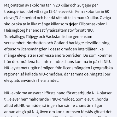
Majoriteten av skolorna tar in 20 killar och 20 tjejer per
treårsperiod, det vill säga 12-14 elever/år. Fem skolor tar in 60
elever/3-årsperiod och har då rätt att ta in max 40 killar. Övriga
skolor ska ta in lika många killar som tjejer. Filbornaskolan i
Helsingborg har endast fyraårsalternativ för sitt NIU.
Torekällsgy/Täljegy och Vackstanäs har gemensam
verksamhet. Norrbotten och Gotland har lägre elevtilldelning
eftersom licensmängden i dessa områden inte tillåter lika
många elevplatser som vissa andra områden. Du som kommer
från de områdena har inte mindre chans komma in på ett NIU.
NIU-systemet utgår nämligen från licensmängden i geografiska
regioner, så kallade NIU-områden, där samma delningstal per
elevplats används i hela landet.
NIU-skolorna ansvarar i första hand för att erbjuda NIU-platser
till elever hemmahörande i NIU-området. Som elev tillhör du
alltid ett NIU-område, så ingen har sämre chans än någon
annan att gå på NIU, även om konkurrensen förstås gör att det