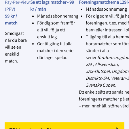
publiceras eller användas.
Pay‑Per‑View
Se ett lags matcher -
99
Föreningsmatcherna 129 k
(PPV)
kr / mån
Månadsabonnemang
4.
Respektera avslag utan förklaring
:
59 kr /
Månadsabonnemang
För dig som vill följa h
Vår utgångspunkt är, genom
match
För dig som framför
föreningen, t.ex. med f
föreningens samtyckte, att
allt vill följa ett
barn eller intressen i ol
Smidigast
lagen, domare och funktionärer
enskilt lag.
Tillgång till alla hemm
när du bara
har godkänt att matcher kan
Ger tillgång till alla
bortamatcher som för
vill se en
sändas på Svensk Innebandys
matcher i den serie
sänder i alla
enskild
officiella plattform Innebandy
där laget spelar.
serier
förutom ungdom
match.
Play.
SSL, Allsvenskan,
JAS‑slutspel, Ungdom
MEN… Om något lag, domare
Distrikts‑SM, Veteran
eller funktionär inte vill att
Svenska Cupen.
matchen livesänds eller spelas
Ett enkelt sätt att samla h
in, respektera deras beslut utan
föreningens matcher på ett
att kräva en förklaring, och
– mer innehåll, större värd
avbryt
sändningen/inspelningen.
5.
Följ föreningens ansvar
: