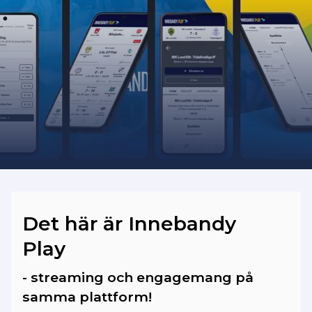
Bilder och videoklipp från matcherna
som spelades fram till säsongen 2025/26
har vi dessvärre ingen möjlighet att
importera in på vår plattform.
Det här är Innebandy
Play
- streaming och engagemang på
samma plattform!