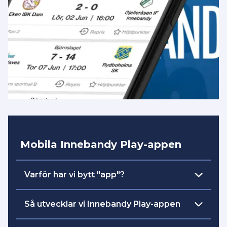
Mobila Innebandy Play-appen
Varför har vi bytt "app"?
skapa
Vår intention och målsättning är att
Så utvecklar vi Innebandy Play-appen
en plattform
där all streaming och
engagemang är samlad på ett ställe. Det