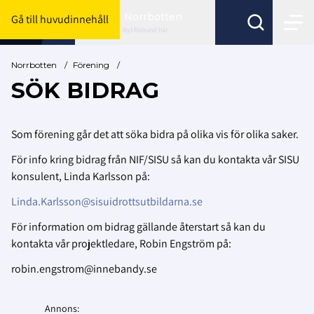
Norrbotten
Gå till huvudinnehåll
Byt förbund här
Norrbotten
/
Förening
/
SÖK BIDRAG
Som förening går det att söka bidra på olika vis för olika saker.
För info kring bidrag från NIF/SISU så kan du kontakta vår SISU
konsulent, Linda Karlsson på:
Linda.Karlsson@sisuidrottsutbildarna.se
För information om bidrag gällande återstart så kan du
kontakta vår projektledare, Robin Engström på:
robin.engstrom@innebandy.se
Annons: