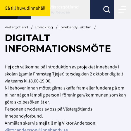
Västergötland
Gå till huvudinnehåll
Byt förbund här
Västergötland
/
Utveckling
/
Innebandy i skolan
/
DIGITALT
INFORMATIONSMÖTE
Hej och välkomna på introduktion av projektet Innebandy i
skolan (gamla Framsteg Tjejer) torsdag den 2 oktober digitalt
via teams kl 18.00-19.00.
Ni behöver innan mötet gärna skaffa fram eller fundera på om
ni har någon lämplig person i föreningen/kommunen som kan
göra skolbesöken åt er.
Personen arvoderas av oss på Västergötlands
Innebandyförbund.
Anmälan sker via mejl till mig Viktor Andersson:
viktor.andersson@innebandy.se