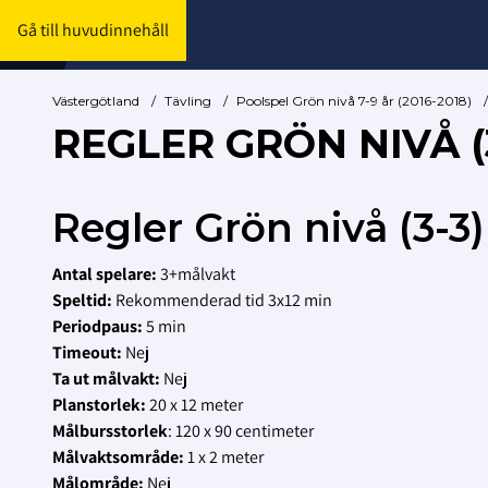
Gå till huvudinnehåll
Västergötland
/
Tävling
/
Poolspel Grön nivå 7-9 år (2016-2018)
/
REGLER GRÖN NIVÅ (
Regler Grön nivå (3-3)
A
ntal spelare:
3+målvakt
Speltid:
Rekommenderad tid 3x12 min
Periodpaus:
5 min
Timeout:
Nej
Ta ut målvakt:
Nej
Planstorlek:
20 x 12 meter
Målbursstorlek
: 120 x 90 centimeter
Målvaktsområde:
1 x 2 meter
Målområde:
Nej