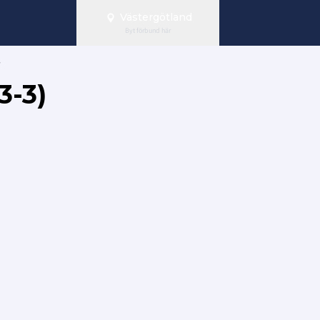
Västergötland
Byt förbund här
3-3)