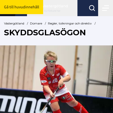
Västergötland
Gå till huvudinnehåll
Byt förbund här
Västergötland
/
Domare
/
Regler, tolkningar och direktiv
/
SKYDDSGLASÖGON