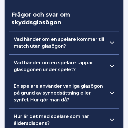
Frågor och svar om
skyddsglasögon
Vad händer om en spelare kommer till
match utan glasögon?
Det är bra om ledarna har med sig ett par
Vad händer om en spelare tappar
extra skyddsglasögon om någon har
glasögonen under spelet?
glömt sina glasögon.
Spelaren får spela vidare tills nästa
En spelare använder vanliga glasögon
Om en spelare trots uppmaning från
avblåsning.
på grund av synnedsättning eller
domaren inte använder skyddsglasögon
synfel. Hur gör man då?
eller bär dessa korrekt ska spelaren
utvisas 2 minuter. Skyddsglasögon ska
Det finns inget krav på att ha
användas korrekt efter att utvisningen
Hur är det med spelare som har
skyddsglasögon om en spelare har
avtjänats, annars ska ny utvisning dömas.
åldersdispens?
vanliga glasögon för korrigering av