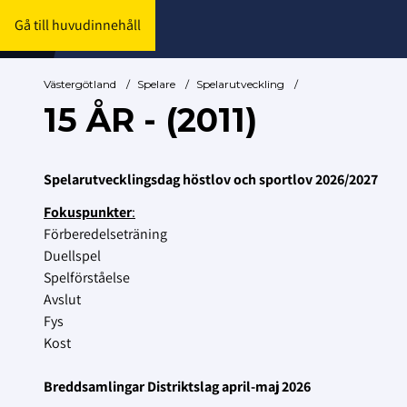
Gå till huvudinnehåll
Västergötland
/
Spelare
/
Spelarutveckling
/
15 ÅR - (2011)
Spelarutvecklingsdag höstlov och sportlov 2026/2027
Fokuspunkter
:
Förberedelseträning
Duellspel
Spelförståelse
Avslut
Fys
Kost
Breddsamlingar Distriktslag april-maj 2026