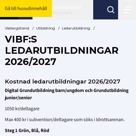
Västergötland
Gå till huvudinnehåll
Byt förbund här
Västergötland
/
Utbildning
/
Ledarutbildning
/
VIBF:S
LEDARUTBILDNINGAR
2026/2027
Kostnad ledarutbildningar 2026/2027
Digital Grundutbildning barn/ungdom och Grundutbildning
junior/senior
1050 kr/deltagare
Max 400 kr i subvention/deltagare som söks i Idrottsarenan.
Steg 1 Grön, Blå, Röd