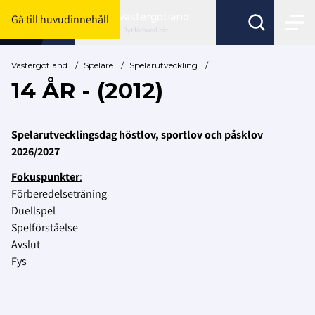
Västergötland
Gå till huvudinnehåll
Byt förbund här
Västergötland
/
Spelare
/
Spelarutveckling
/
14 ÅR - (2012)
Spelarutvecklingsdag höstlov, sportlov och påsklov
2026/2027
Fokuspunkter
:
Förberedelseträning
Duellspel
Spelförståelse
Avslut
Fys