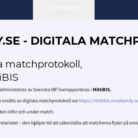
Västergötland
Byt förbund här
Y.SE - DIGITALA MATC
a matchprotokoll,
iBIS
ministreras av Svenska IBF liverapporteras i
MittiBIS.
 ersätts av digitala matchprotokoll via
https://mittibis.innebandy.s
ten inför och under match.
tariatet – den hjälper till att säkerställa att matcherna flyter på smi