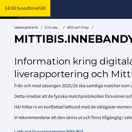
Gå till huvudinnehåll
Västergötland
/
Om oss...
/
iBIS och Play
/
MITTIBIS.INNEBAND
Information kring digital
liverapportering och Mitt
Från och med säsongen 2025/26 ska samtliga matcher som ad
Detta innebär att de fysiska matchprotokollen försvinner och
Här hittar ni en kortfattad lathund med de viktigaste momen
Vi rekommenderar att den skrivs ut och finns tillgänglig i sekre
Lathund liverapportering Mitt iBIS