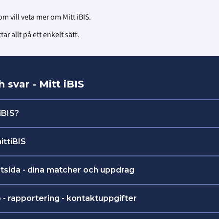
m vill veta mer om Mitt iBIS.
 allt på ett enkelt sätt.
 svar - Mitt iBIS
iBIS?
 kan ledare, tränare och domare göra de mest vanliga 
ittiBIS
med matcher.
inloggning:
https://mittibis.innebandy.se
tsida - dina matcher och uppdrag
änare kan till exempel:
lare till match.
- rapportering - kontaktuppgifter
la matchtruppen.