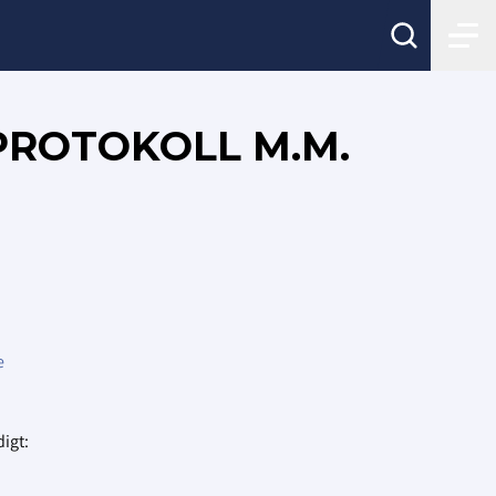
HPROTOKOLL M.M.
e
digt: