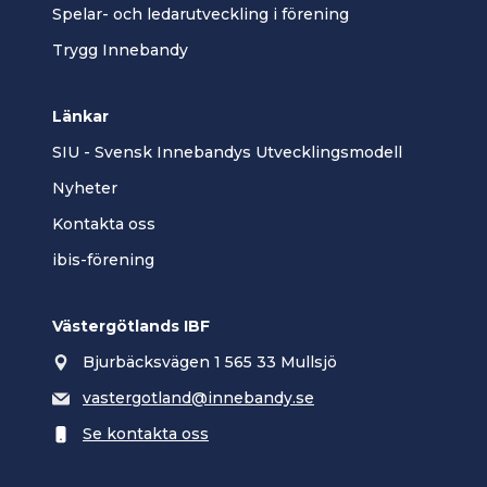
(junior/seni
Spelar- och ledarutveckling i förening
Trygg Innebandy
226 - Ej uppt
"
8. Spara.
Länkar
Ändra personer
SIU - Svensk Innebandys Utvecklingsmodell
Nyheter
Kontakta oss
ibis-förening
Klicka p
perioder
Västergötlands IBF
Bjurbäcksvägen 1 565 33 Mullsjö
vastergotland@innebandy.se
Se kontakta oss