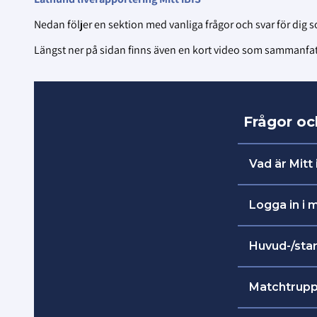
Nedan följer en sektion med vanliga frågor och svar för dig so
Längst ner på sidan finns även en kort video som sammanfattar
Frågor och
Vad är Mitt 
I Mitt iBIS
Logga in i m
i samband 
Länk till 
Huvud-/star
Ledare och tr
ta ut spe
Matchtrupp 
faststäl