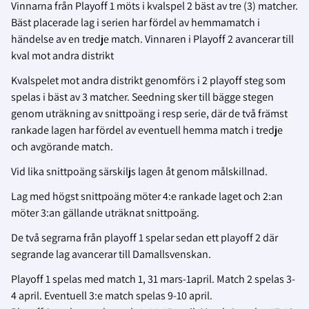
Vinnarna från Playoff 1 möts i kvalspel 2 bäst av tre (3) matcher.
Bäst placerade lag i serien har fördel av hemmamatch i
händelse av en tredje match. Vinnaren i Playoff 2 avancerar till
kval mot andra distrikt
Kvalspelet mot andra distrikt genomförs i 2 playoff steg som
spelas i bäst av 3 matcher. Seedning sker till bägge stegen
genom uträkning av snittpoäng i resp serie, där de två främst
rankade lagen har fördel av eventuell hemma match i tredje
och avgörande match.
Vid lika snittpoäng särskiljs lagen åt genom målskillnad.
Lag med högst snittpoäng möter 4:e rankade laget och 2:an
möter 3:an gällande uträknat snittpoäng.
De två segrarna från playoff 1 spelar sedan ett playoff 2 där
segrande lag avancerar till Damallsvenskan.
Playoff 1 spelas med match 1, 31 mars-1april. Match 2 spelas 3-
4 april. Eventuell 3:e match spelas 9-10 april.