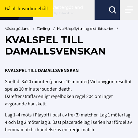
Västergötland
Gå till huvudinnehåll
Byt förbund här
Västergötland
/
Tävling
/
Kval/Uppflyttning distriktsserier
/
KVALSPEL TILL
DAMALLSVENSKAN
KVALSPEL TILL DAMALLSVENSKAN
Speltid: 3x20 minuter (pauser 10 minuter) Vid oavgjort resultat
spelas 10 minuter sudden death,
Därefter straffar enligt regelboken regel 204 om inget
avgörande har skett.
Lag 1–4 möts i Playoff i bäst av tre (3) matcher. Lag 1 möter lag
4 och lag 2 möter lag 3. Bäst placerade lag i serien har fördel av
hemmamatch i händelse av en tredje match.