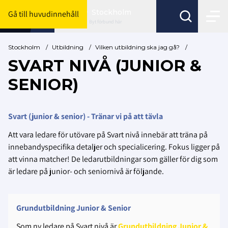
Stockholm
Gå till huvudinnehåll
Byt förbund här
Stockholm
/
Utbildning
/
Vilken utbildning ska jag gå?
/
SVART NIVÅ (JUNIOR &
SENIOR)
Svart (junior & senior) - Tränar vi på att tävla
Att vara ledare för utövare på Svart nivå innebär att träna på
innebandyspecifika detaljer och specialicering. Fokus ligger på
att vinna matcher! De ledarutbildningar som gäller för dig som
är ledare på junior- och seniornivå är följande.
Grundutbildning Junior & Senior
Som ny ledare på Svart nivå är
Grundutbildning Junior &