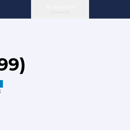
Stockholm
Byt förbund här
999)
K