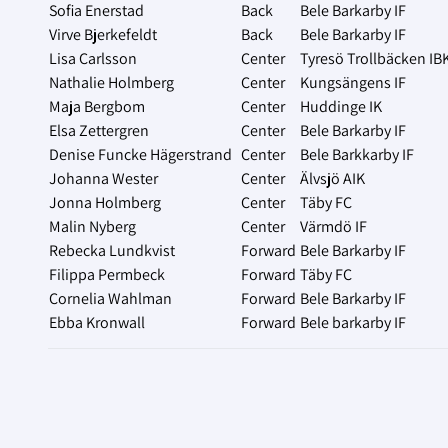
Sofia Enerstad
Back
Bele Barkarby IF
Virve Bjerkefeldt
Back
Bele Barkarby IF
Lisa Carlsson
Center
Tyresö Trollbäcken IB
Nathalie Holmberg
Center
Kungsängens IF
Maja Bergbom
Center
Huddinge IK
Elsa Zettergren
Center
Bele Barkarby IF
Denise Funcke Hägerstrand
Center
Bele Barkkarby IF
Johanna Wester
Center
Älvsjö AIK
Jonna Holmberg
Center
Täby FC
Malin Nyberg
Center
Värmdö IF
Rebecka Lundkvist
Forward
Bele Barkarby IF
Filippa Permbeck
Forward
Täby FC
Cornelia Wahlman
Forward
Bele Barkarby IF
Ebba Kronwall
Forward
Bele barkarby IF