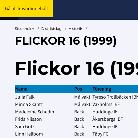
Gå till huvudinnehåll
Stockholm
/
Distriktslag
/
Historik
/
FLICKOR 16 (1999)
Flickor 16 (1
Namn
Pos
Förening
Julia Falk
Målvakt
Tyresö Trollbäcken IB
Minna Skantz
Målvakt
Vaxholms IBF
Madeleine Schedin
Back
Huddinge IK
Frida Nilsson
Back
Åkersberga IBF
Sara Götz
Back
Huddinge IK
Linn Hellbom
Back
Täby FC