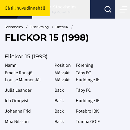
Stockholm
Gå till huvudinnehåll
Byt förbund här
Stockholm
/
Distriktslag
/
Historik
/
FLICKOR 15 (1998)
Flickor 15 (1998)
Namn
Position
Förening
Emelie Ronsjö
Målvakt
Täby FC
Louise Mannerstål
Målvakt
Huddinge IK
Julia Leander
Back
Täby FC
Ida Örnqvist
Back
Huddinge IK
Johanna Frid
Back
Rotebro IBK
Moa Nilsson
Back
Tumba GOIF