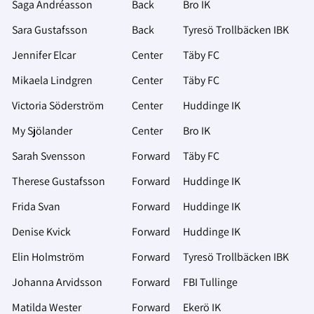
Saga Andréasson
Back
Bro IK
Sara Gustafsson
Back
Tyresö Trollbäcken IBK
Jennifer Elcar
Center
Täby FC
Mikaela Lindgren
Center
Täby FC
Victoria Söderström
Center
Huddinge IK
My Sjölander
Center
Bro IK
Sarah Svensson
Forward
Täby FC
Therese Gustafsson
Forward
Huddinge IK
Frida Svan
Forward
Huddinge IK
Denise Kvick
Forward
Huddinge IK
Elin Holmström
Forward
Tyresö Trollbäcken IBK
Johanna Arvidsson
Forward
FBI Tullinge
Matilda Wester
Forward
Ekerö IK