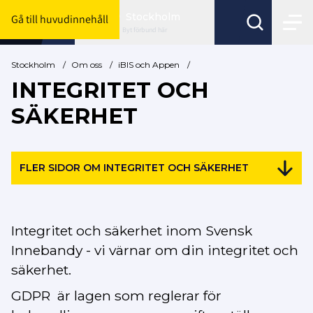
Stockholm
Gå till huvudinnehåll
Byt förbund här
Stockholm
/
Om oss
/
iBIS och Appen
/
INTEGRITET OCH
SÄKERHET
FLER SIDOR OM INTEGRITET OCH SÄKERHET
Integritet och säkerhet inom Svensk
Innebandy - vi värnar om din integritet och
säkerhet.
GDPR är
lagen som reglerar för