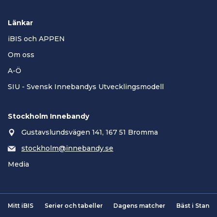
Länkar
iBIS och APPEN
Om oss
A-Ö
SIU - Svensk Innebandys Utvecklingsmodell
Stockholm Innebandy
Gustavslundsvägen 141, 167 51 Bromma
stockholm@innebandy.se
Media
Mitt iBIS
Serier och tabeller
Dagens matcher
Bäst i Stan
Smartsvar AI