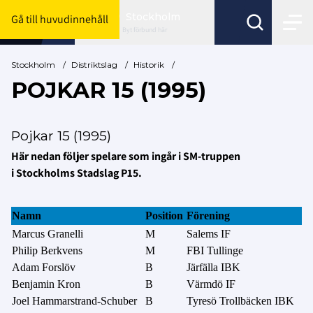
Stockholm
Gå till huvudinnehåll
Byt förbund här
Stockholm
/
Distriktslag
/
Historik
/
POJKAR 15 (1995)
Pojkar 15 (1995)
Här nedan följer spelare som ingår i SM-truppen
i Stockholms Stadslag P15.
Namn
Position
Förening
Marcus Granelli
M
Salems IF
Philip Berkvens
M
FBI Tullinge
Adam Forslöv
B
Järfälla IBK
Benjamin Kron
B
Värmdö IF
Joel Hammarstrand-Schuber
B
Tyresö Trollbäcken IBK