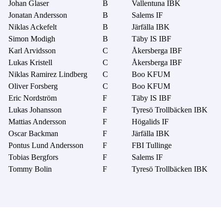
Johan Glaser
B
Vallentuna IBK
Jonatan Andersson
B
Salems IF
Niklas Ackefelt
B
Järfälla IBK
Simon Modigh
B
Täby IS IBF
Karl Arvidsson
C
Åkersberga IBF
Lukas Kristell
C
Åkersberga IBF
Niklas Ramirez Lindberg
C
Boo KFUM
Oliver Forsberg
C
Boo KFUM
Eric Nordström
F
Täby IS IBF
Lukas Johansson
F
Tyresö Trollbäcken IBK
Mattias Andersson
F
Högalids IF
Oscar Backman
F
Järfälla IBK
Pontus Lund Andersson
F
FBI Tullinge
Tobias Bergfors
F
Salems IF
Tommy Bolin
F
Tyresö Trollbäcken IBK