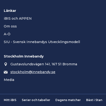
Länkar
iBIS och APPEN
Om oss
A-Ö
SIU - Svensk Innebandys Utvecklingsmodell
Stockholm Innebandy
Gustavslundsvägen 141, 167 51 Bromma
stockholm@innebandy.se
Media
Mitt iBIS
Serier och tabeller
Dagens matcher
Bäst i Stan
Smartsvar AI