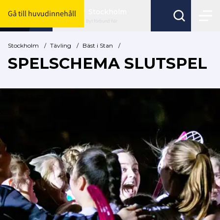
Stockholm
Gå till huvudinnehåll
Byt förbund här
Stockholm
/
Tävling
/
Bäst i Stan
/
SPELSCHEMA SLUTSPEL