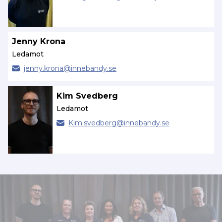
Jenny Krona
Ledamot
jenny.
krona@
innebandy.se
Kim Svedberg
Ledamot
Kim.
svedberg@
innebandy.se