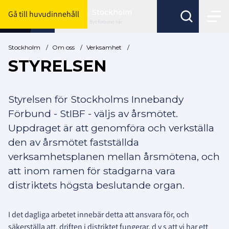
Stockholm
Gå till huvudinnehåll
Byt förbund här
Stockholm
/
Om oss
/
Verksamhet
/
STYRELSEN
Styrelsen för Stockholms Innebandy
Förbund - StIBF - väljs av årsmötet.
Uppdraget är att genomföra och verkställa
den av årsmötet fastställda
verksamhetsplanen mellan årsmötena, och
att inom ramen för stadgarna vara
distriktets högsta beslutande organ.
I det dagliga arbetet innebär detta att ansvara för, och
säkerställa att, driften i distriktet fungerar, d v s att vi har ett