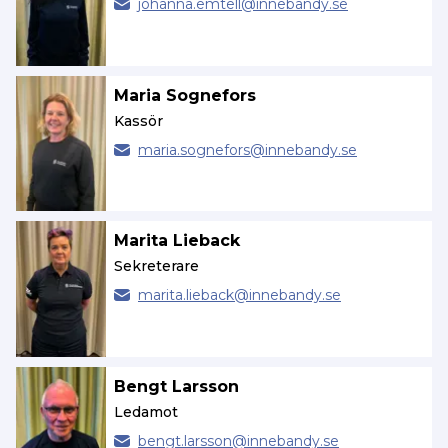
johanna.
emtell@
innebandy.se
Maria Sognefors
Kassör
maria.
sognefors@
innebandy.se
Marita Lieback
Sekreterare
marita.
lieback@
innebandy.se
Bengt Larsson
Ledamot
bengt.
larsson@
innebandy.se