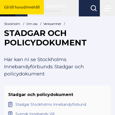
Stockholm
Gå till huvudinnehåll
Byt förbund här
Stockholm
/
Om oss
/
Verksamhet
/
STADGAR OCH
POLICYDOKUMENT
Här kan ni se Stockholms
Innebandyförbunds Stadgar och
policydokument
Stadgar och policydokument
Stadgar Stockholms Innebandyförbund
Svensk Innebandy Vill