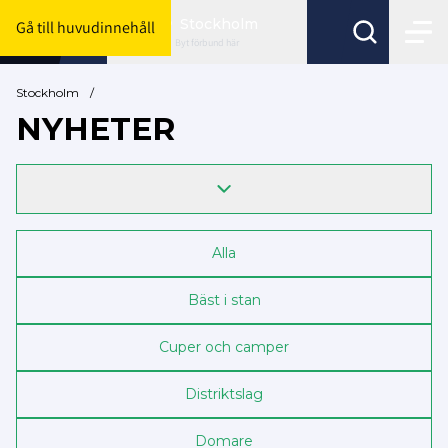
Stockholm
Gå till huvudinnehåll
Byt förbund här
Stockholm
/
NYHETER
Alla
Bäst i stan
Cuper och camper
Distriktslag
Domare