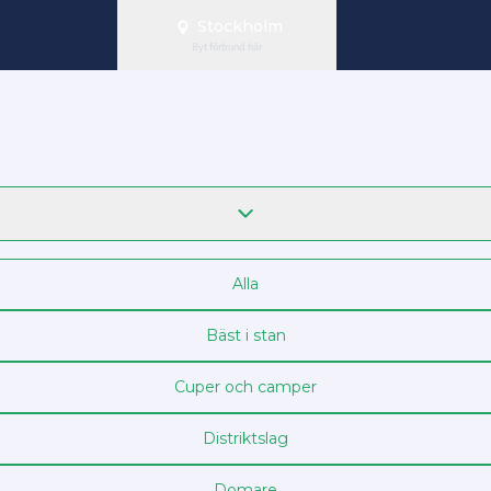
Stockholm
Byt förbund här
Alla
Bäst i stan
Cuper och camper
Distriktslag
Domare