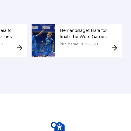
ara för
Herrlandslaget klara för
 Games
final i the Word Games
11
Publicerad: 2025-08-11