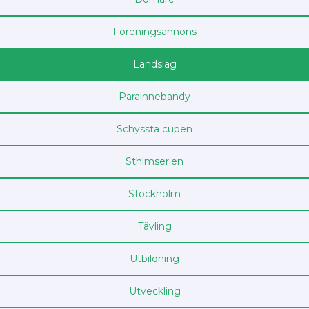
Föreningsannons
Landslag
Parainnebandy
Schyssta cupen
Sthlm­serien
Stockholm
Tävling
Utbildning
Utveckling