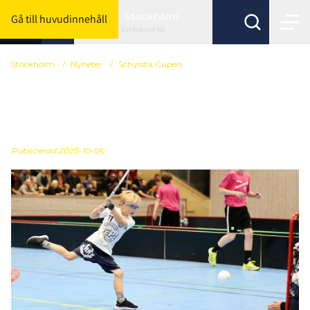
Stockholm
Gå till huvudinnehåll
Byt förbund här
Stockholm
/
Nyheter
/
Schyssta Cupen
Schyssta Cupen är i full
gång
Publicerad
2025-10-06