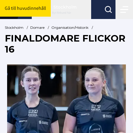
Stockholm
Gå till huvudinnehåll
Byt förbund här
Stockholm
/
Domare
/
Organisation/Historik
/
FINALDOMARE FLICKOR
16