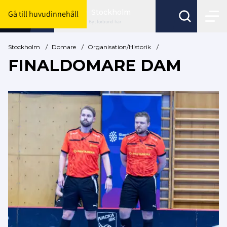
Stockholm
Gå till huvudinnehåll
Byt förbund här
Stockholm
/
Domare
/
Organisation/Historik
/
FINALDOMARE DAM