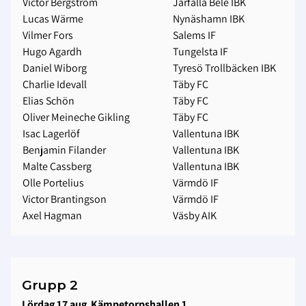
Victor Bergström
Järfälla Bele IBK
Lucas Wärme
Nynäshamn IBK
Vilmer Fors
Salems IF
Hugo Agardh
Tungelsta IF
Daniel Wiborg
Tyresö Trollbäcken IBK
Charlie Idevall
Täby FC
Elias Schön
Täby FC
Oliver Meineche Gikling
Täby FC
Isac Lagerlöf
Vallentuna IBK
Benjamin Filander
Vallentuna IBK
Malte Cassberg
Vallentuna IBK
Olle Portelius
Värmdö IF
Victor Brantingson
Värmdö IF
Axel Hagman
Väsby AIK
Grupp 2
Lördag 17 aug Kämpetorpshallen 1