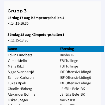
Grupp 3
Lördag 17 aug Kämpetorpshallen 1
kl.14.15-16.30
Söndag 18 aug Kämpetorpshallen 1
kl.11.15-13.30
Namn
Förening
Edvin Lundberg
Duvbo IK
Vilmer Melin
FBI Tullinge
Måns Ritzl
FBI Tullinge
Sigge Svennersjö
IBF Offensiv Lidingö
Samuel Carlsson
IBF Offensiv Lidingö
Lukas Björk
IBF Offensiv Lidingö
Charlie Hörberg
Järfälla Bele IBK
Alexander Bohman
Järfälla Bele IBK
Oskar Jaeger
Nacka IBK