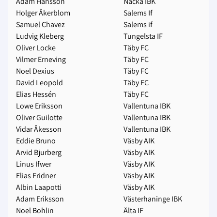
Adam Hansson
Nacka IBK
Holger Åkerblom
Salems If
Samuel Chavez
Salems if
Ludvig Kleberg
Tungelsta IF
Oliver Locke
Täby FC
Vilmer Erneving
Täby FC
Noel Dexius
Täby FC
David Leopold
Täby FC
Elias Hessén
Täby FC
Lowe Eriksson
Vallentuna IBK
Oliver Guilotte
Vallentuna IBK
Vidar Åkesson
Vallentuna IBK
Eddie Bruno
Väsby AIK
Arvid Bjurberg
Väsby AIK
Linus Ifwer
Väsby AIK
Elias Fridner
Väsby AIK
Albin Laapotti
Väsby AIK
Adam Eriksson
Västerhaninge IBK
Noel Bohlin
Älta IF