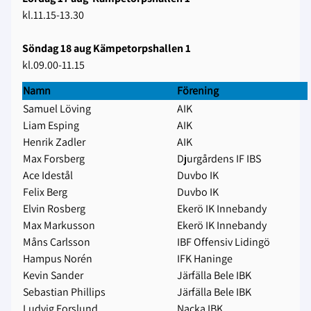
kl.11.15-13.30
Söndag 18 aug Kämpetorpshallen 1
kl.09.00-11.15
Namn
Förening
Samuel Löving
AIK
Liam Esping
AIK
Henrik Zadler
AIK
Max Forsberg
Djurgårdens IF IBS
Ace Idestål
Duvbo IK
Felix Berg
Duvbo IK
Elvin Rosberg
Ekerö IK Innebandy
Max Markusson
Ekerö IK Innebandy
Måns Carlsson
IBF Offensiv Lidingö
Hampus Norén
IFK Haninge
Kevin Sander
Järfälla Bele IBK
Sebastian Phillips
Järfälla Bele IBK
Ludvig Forslund
Nacka IBK