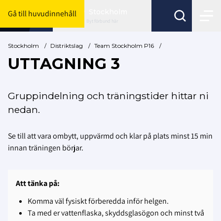
Stockholm
Gå till huvudinnehåll
Byt förbund här
Stockholm
/
Distriktslag
/
Team Stockholm P16
/
UTTAGNING 3
Gruppindelning och träningstider hittar ni
nedan.
Se till att vara ombytt, uppvärmd och klar på plats minst 15 min
innan träningen börjar.
Att tänka på:
Komma väl fysiskt förberedda inför helgen.
Ta med er vattenflaska, skyddsglasögon och minst två