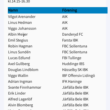
kl.14.15-16.30
Namn
Förening
Vilgot Arenander
AIK
Linus Hedman
AIK
Viggo Johansson
AIK
Albin Meijer
Danderyd FC
Emil Stegius
Farsta IBK
Robin Hagman
FBC Sollentuna
Linus Sundén
FBC Sollentuna
Lucas Edlund
FBI Tullinge
Axel Gullberg
Huddinge IBS
Douglas Lindblom
Hässelby SK IBK
Viggo Wallin
IBF Offensiv Lidingö
Adrian Ingman
IFK Haninge
Svante Finnhammar
Järfälla Bele IBK
Erik Linder
Järfälla Bele IBK
Alfred Lagerlöf
Järfälla Bele IBK
Alvin Blomberg
Järfälla Bele IBK