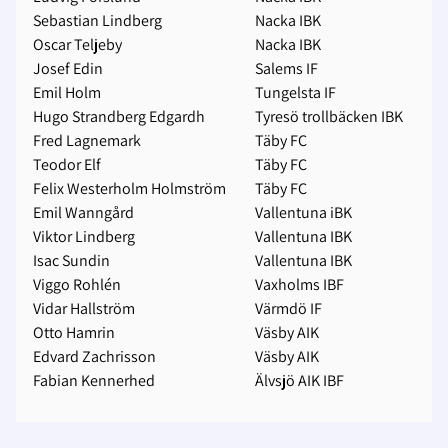
Sebastian Lindberg
Nacka IBK
Oscar Teljeby
Nacka IBK
Josef Edin
Salems IF
Emil Holm
Tungelsta IF
Hugo Strandberg Edgardh
Tyresö trollbäcken IBK
Fred Lagnemark
Täby FC
Teodor Elf
Täby FC
Felix Westerholm Holmström
Täby FC
Emil Wanngård
Vallentuna iBK
Viktor Lindberg
Vallentuna IBK
Isac Sundin
Vallentuna IBK
Viggo Rohlén
Vaxholms IBF
Vidar Hallström
Värmdö IF
Otto Hamrin
Väsby AIK
Edvard Zachrisson
Väsby AIK
Fabian Kennerhed
Älvsjö AIK IBF