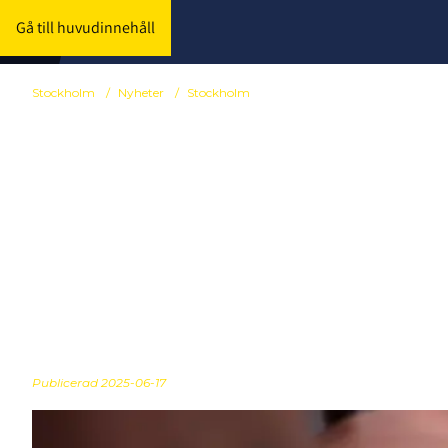
Gå till huvudinnehåll
Stockholm
/
Nyheter
/
Stockholm
Stockholm In
värvningspolic
föreningarna
Publicerad
2025-06-17