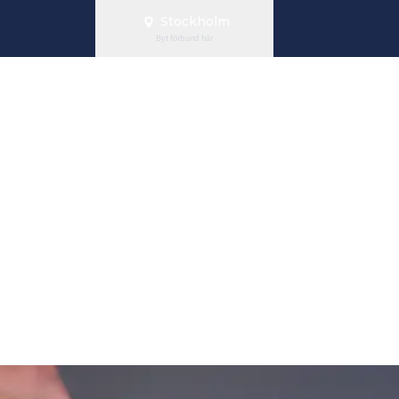
Stockholm
Byt förbund här
nebandy lanse
y – ny roll inf