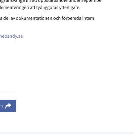
ngsansvariga till ett uppstartsmöte under september
plementeringen att tydliggöras ytterligare.
ta del av dokumentationen och förbereda intern
nnebandy.se
ln