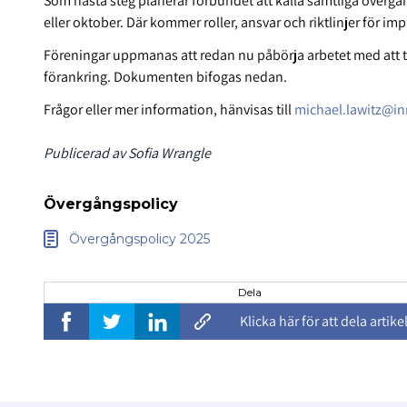
Som nästa steg planerar förbundet att kalla samtliga övergå
eller oktober. Där kommer roller, ansvar och riktlinjer för im
Föreningar uppmanas att redan nu påbörja arbetet med att 
förankring. Dokumenten bifogas nedan.
Frågor eller mer information, hänvisas till
michael.lawitz@i
Publicerad av Sofia Wrangle
Övergångspolicy
Övergångspolicy 2025
Dela
Klicka här för att dela artike