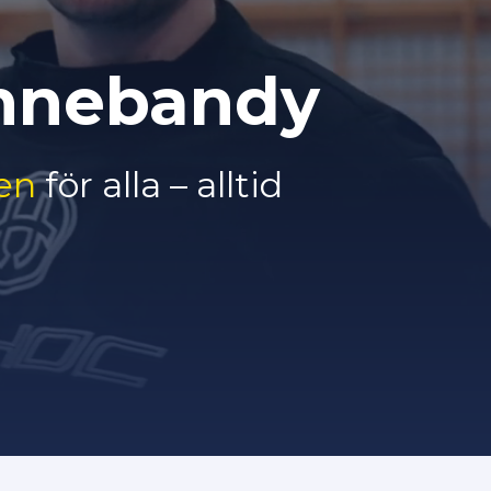
Innebandy
en
för alla – alltid