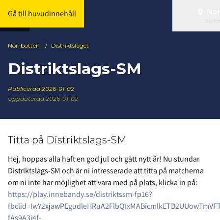
Nor
Gå till huvudinnehåll
Byt fö
Norrbotten
/
Distriktslaget
Distriktslags-SM
Publicerad
2026-01-02
Uppdaterad 2026-01-02
Titta på Distriktslags-SM
Hej, hoppas alla haft en god jul och gått nytt år! Nu stundar
Distriktslags-SM och är ni intresserade att titta på matcherna
om ni inte har möjlighet att vara med på plats, klicka in på:
https://play.innebandy.se/distriktssm-fp16?
fbclid=IwY2xjawPEgudleHRuA2FlbQIxMABicmlkETB2UUowTmV
fAs9A3i4f-