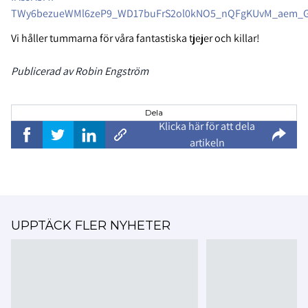
TWy6bezueWMl6zeP9_WD17buFrS2ol0kNO5_nQFgKUvM_aem_G
Vi håller tummarna för våra fantastiska tjejer och killar!
Publicerad av Robin Engström
Dela
Klicka här för att dela
artikeln
UPPTÄCK FLER NYHETER