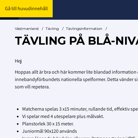
Gå till huvudinnehåll
Västmanland
/
Tävling
/
Tävlingsinformation
/
TÄVLING PÅ BLÅ-NIV
Hej
Hoppas allt är bra och här kommer lite blandad information o
innebandyförbundets nationella spelformer. Detta vänder sig i
som vill repetera.
Matcherna spelas 3 x15 minuter, rullande tid, effektiv spel
Vi spelar med 4 utespelare plus målvakt.
Planstorlek 30 x 15 meter.
Juniormål 90x120 används