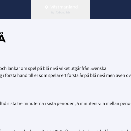
Västmanland
Byt förbund här
Å
ch länkar om spel på blå nivå vilket utgår från Svenska
 första hand till er som spelar ert första år på blå nivå men även öv
tid sista tre minuterna i sista perioden, 5 minuters vila mellan perio