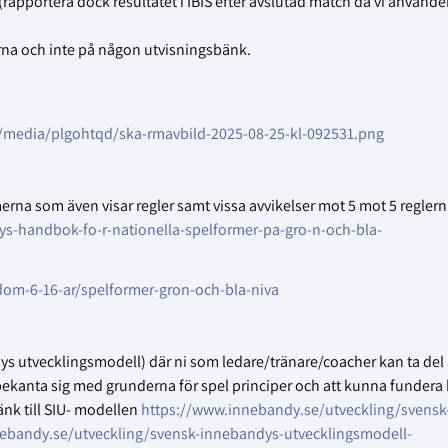
(rapportera dock resultatet i IBIS efter avslutad match då vi använde
rna och inte på någon utvisningsbänk.
/media/plgohtqd/ska-rmavbild-2025-08-25-kl-092531.png
na som även visar regler samt vissa avvikelser mot 5 mot 5 reglern
s-handbok-fo-r-nationella-spelformer-pa-gro-n-och-bla-
om-6-16-ar/spelformer-gron-och-bla-niva
s utvecklingsmodell) där ni som ledare/tränare/coacher kan ta del
 bekanta sig med grunderna för spel principer och att kunna fundera 
nk till SIU- modellen
https://www.innebandy.se/utveckling/svensk
ebandy.se/utveckling/svensk-innebandys-utvecklingsmodell-