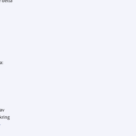
r detta
a:
 av
kring
-