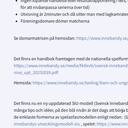
Ingen löpande händelse eller resultatrapportering i IBIS, 
för att nivåanpassa serierna över tid)
Utvisning är 2minuter och då sitter man med lagkamrate
Föreningsdomare dömer matcherna
Se domarmatrisen på hemsidan:
https://www.innebandy.se
Det finns en handbok framtagen med de nationella spelformer
https://www.innebandy.se/media/fktlevti/svensk-innebandy
niva_upt_20231019.pdf
Hemsida:
https://www.innebandy.se/tavling/barn-och-ungd
Det finns nu en ny uppdaterad SIU-modell (Svensk Innebandy
många tips och idéer, på den blå nivån är det dags att börja
de enklaste formerna av spelasfasmodellen enligt nedan: (lä
innebandys-utvecklingsmodell-siu
, spelet:
https://www.inn