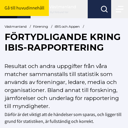
Västmanland
Gå till huvudinnehåll
Byt förbund här
Västmanland
/
Förening
/
iBIS och Appen
/
FÖRTYDLIGANDE KRING
IBIS-RAPPORTERING
Resultat och andra uppgifter från våra
matcher sammanställs till statistik som
används av föreningar, ledare, media och
organisationer.
Bland annat till forskning,
jämförelser och underlag för rapportering
till myndigheter.
Därför är det viktigt att de händelser som sparas, och ligger till
grund för statistiken, är fullständig och korrekt.