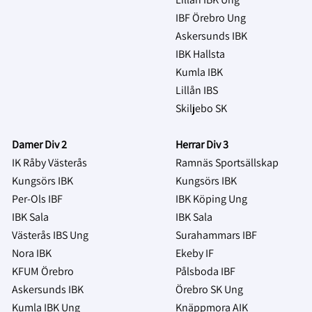
IBF Örebro Ung
Askersunds IBK
IBK Hallsta
Kumla IBK
Lillån IBS
Skiljebo SK
Damer Div 2
Herrar Div 3
IK Råby Västerås
Ramnäs Sportsällskap
Kungsörs IBK
Kungsörs IBK
Per-Ols IBF
IBK Köping Ung
IBK Sala
IBK Sala
Västerås IBS Ung
Surahammars IBF
Nora IBK
Ekeby IF
KFUM Örebro
Pålsboda IBF
Askersunds IBK
Örebro SK Ung
Kumla IBK Ung
Knäppmora AIK