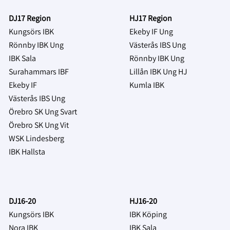
DJ17 Region
HJ17 Region
Kungsörs IBK
Ekeby IF Ung
Rönnby IBK Ung
Västerås IBS Ung
IBK Sala
Rönnby IBK Ung
Surahammars IBF
Lillån IBK Ung HJ
Ekeby IF
Kumla IBK
Västerås IBS Ung
Örebro SK Ung Svart
Örebro SK Ung Vit
WSK Lindesberg
IBK Hallsta
DJ16-20
HJ16-20
Kungsörs IBK
IBK Köping
Nora IBK
IBK Sala