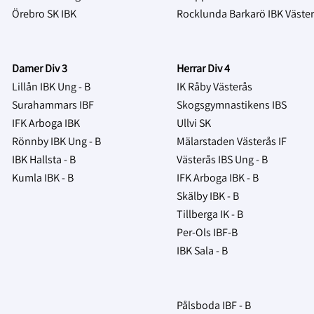
Örebro SK IBK
Rocklunda Barkarö IBK Väste
Damer Div 3
Herrar Div 4
Lillån IBK Ung - B
IK Råby Västerås
Surahammars IBF
Skogsgymnastikens IBS
IFK Arboga IBK
Ullvi SK
Rönnby IBK Ung - B
Mälarstaden Västerås IF
IBK Hallsta - B
Västerås IBS Ung - B
Kumla IBK - B
IFK Arboga IBK - B
Skälby IBK - B
Tillberga IK - B
Per-Ols IBF-B
IBK Sala - B
Pålsboda IBF - B