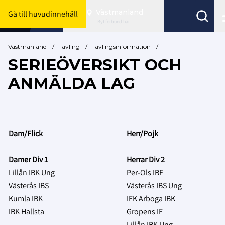
Västmanland
Gå till huvudinnehåll
Byt förbund här
Västmanland
/
Tävling
/
Tävlingsinformation
/
SERIEÖVERSIKT OCH
ANMÄLDA LAG
Dam/Flick
Herr/Pojk
Damer Div 1
Herrar Div 2
Lillån IBK Ung
Per-Ols IBF
Västerås IBS
Västerås IBS Ung
Kumla IBK
IFK Arboga IBK
IBK Hallsta
Gropens IF
Lillån IBK Ung