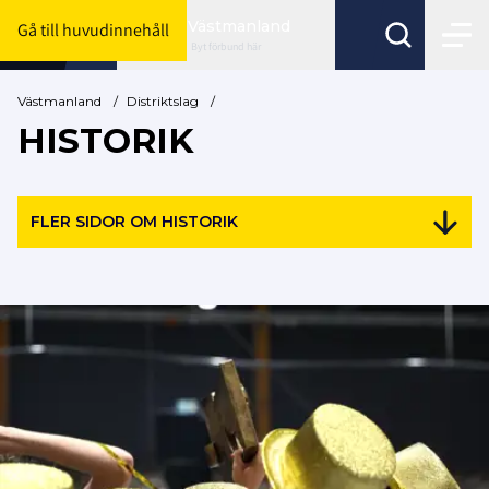
Västmanland
Gå till huvudinnehåll
Byt förbund här
Västmanland
/
Distriktslag
/
HISTORIK
FLER SIDOR OM HISTORIK