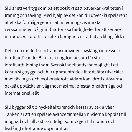
SIU är ett verktyg som på ett positivt sätt påverkar kvaliteten i
träning och tävling. Med hjälp av det kan du utveckla spelarens
atletiska förmåga genom att inledningsvis inrikta
verksamheten på grundmotoriska färdigheter för att senare
introducera idrottsspecifika färdigheter i rätt utvecklingsålder.
Det är en modell som främjar individers livslånga intresse för
idrottsutövande. Barn och ungdomar som får sin
idrottsutbildning inom Svensk Innebandy får möjlighet att
känna sig trygga och blir uppmuntrade att fortsätta utvecklas
med tävlings- och motionsidrott. Vidare kan idrottsutövarna
också upptäcka en väg mot maximal prestationsförmåga och
internationell elit.
SIU bygger på tio nyckelfaktorer och består av sex nivåer.
Tanken är att en spelare avancerar mellan nivåerna kopplat till
mognad och tillväxt, samtidigt som vägen till motion och
livslångt idrottande uppmuntras.