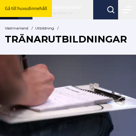
Västmanland
Gå till huvudinnehåll
Byt förbund här
Västmanland
/
Utbildning
/
TRÄNARUTBILDNINGAR